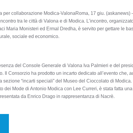
ia per collaborazione Modica-ValonaRoma, 17 giu. (askanews) – 
’incontro tra le città di Valona e di Modica. L’incontro, organizz
daci Maria Monisteri ed Ermal Dredha, è servito per gettare le basi
lturale, sociale ed economico.
a presenza del Console Generale di Valona Iva Palmieri e del pre
. Il Consorzio ha prodotto un incarto dedicato all’evento che, au
la sezione “incarti speciali” del Museo del Cioccolato di Modica.
to dei Mode di Antonio Modica con Lee Curreri, è stata fatta una
presentata da Enrico Drago in rappresentanza di Nacrè.