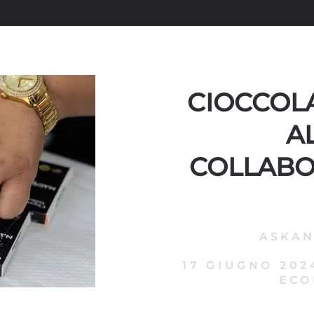
CIOCCOLA
A
COLLABO
ASKA
17 GIUGNO 202
ECO