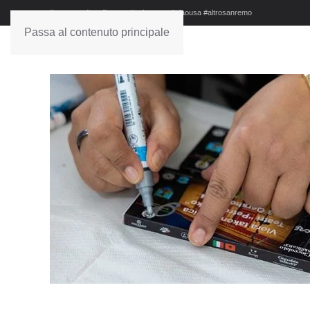
#sanremo #studionews #askanews #ciaousa #altrosanremo
Passa al contenuto principale