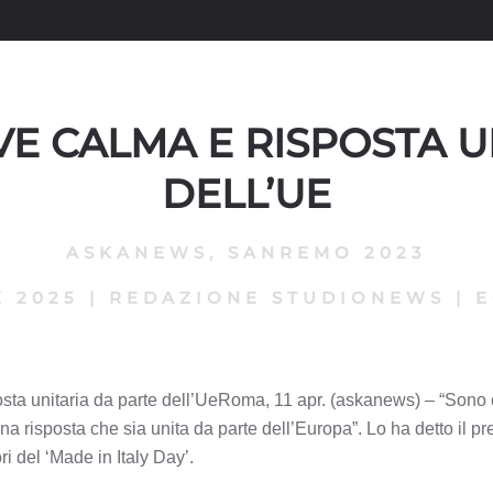
RVE CALMA E RISPOSTA 
DELL’UE
ASKANEWS
,
SANREMO 2023
E 2025
|
REDAZIONE STUDIONEWS
|
E
posta unitaria da parte dell’UeRoma, 11 apr. (askanews) – “Sono
risposta che sia unita da parte dell’Europa”. Lo ha detto il pre
i del ‘Made in Italy Day’.