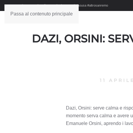
#sanremo #studionews #askanews #ciaousa #altrosanremo
Passa al contenuto principale
DAZI, ORSINI: SE
11 APRIL
Dazi, Orsini: serve calma e ris
momento serva calma e avere una 
Emanuele Orsini, aprendo i lavor