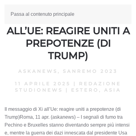
Passa al contenuto principale
IL MESSAGGIO DI XI
ALL’UE: REAGIRE UNITI A
PREPOTENZE (DI
TRUMP)
ASKANEWS
,
SANREMO 2023
11 APRILE 2025
|
REDAZIONE
STUDIONEWS
|
ESTERO, ASIA
Il messaggio di Xi all’Ue: reagire uniti a prepotenze (di
Trump)Roma, 11 apr. (askanews) – I segnali di fumo tra
Pechino e Bruxelles stanno diventando sempre più intensi
e, mentre la guerra dei dazi innescata dal presidente Usa