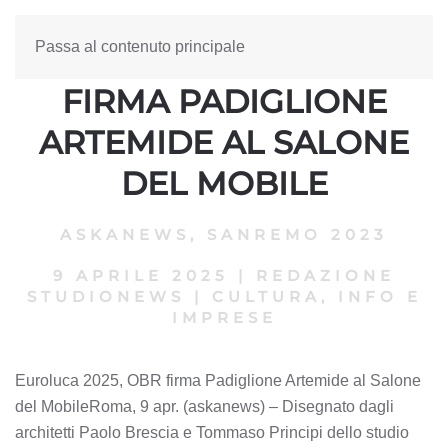
Passa al contenuto principale
EUROLUCA 2025, OBR
FIRMA PADIGLIONE
ARTEMIDE AL SALONE
DEL MOBILE
ASKANEWS
,
SANREMO 2023
9 APRILE 2025
|
REDAZIONE
STUDIONEWS
|
CULTURA, INFO E
IMPRESE
Euroluca 2025, OBR firma Padiglione Artemide al Salone
del MobileRoma, 9 apr. (askanews) – Disegnato dagli
architetti Paolo Brescia e Tommaso Principi dello studio