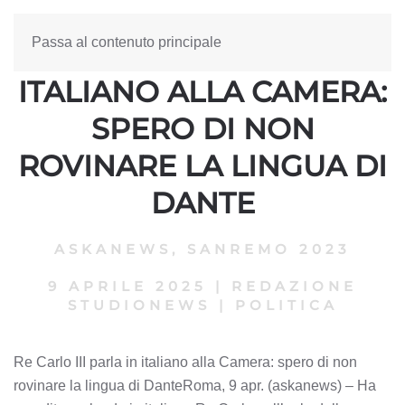
Passa al contenuto principale
RE CARLO III PARLA IN
ITALIANO ALLA CAMERA:
SPERO DI NON
ROVINARE LA LINGUA DI
DANTE
ASKANEWS
,
SANREMO 2023
9 APRILE 2025
|
REDAZIONE
STUDIONEWS
|
POLITICA
Re Carlo III parla in italiano alla Camera: spero di non
rovinare la lingua di DanteRoma, 9 apr. (askanews) – Ha