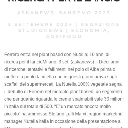
ASKANEWS
,
SANREMO 2023
3 SETTEMBRE 2024
|
REDAZIONE
STUDIONEWS
|
ECONOMIA,
AGRIFOOD
Ferrero entra nel plant based con Nutella: 10 anni di
ricerca per il lancioMilano, 3 set. (askanews) – Dieci anni
di ricerche, tentativi e fallimenti nel polo di Alba prima di
mettere a punto la ricetta che in questi giorni arriva sugli
scaffali dei supermercati. La Nutella 100% vegetale segna
il debutto di Ferrero nel mercato plant based, un segmento
che per quanto riguarda le creme spalmabili vale 30 milioni
in Italia sul totale di 500. “E’ un mercato ancora molto
piccolo” ha ammesso Stefano Lelli Mami, region marketing
manager Nutella Italia in occasione della presentazione a