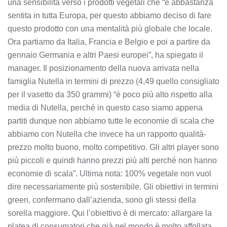
una sensibilità verso i prodotti vegetali che “è abbastanza
sentita in tutta Europa, per questo abbiamo deciso di fare
questo prodotto con una mentalità più globale che locale.
Ora partiamo da Italia, Francia e Belgio e poi a partire da
gennaio Germania e altri Paesi europei”, ha spiegato il
manager. Il posizionamento della nuova arrivata nella
famiglia Nutella in termini di prezzo (4,49 quello consigliato
per il vasetto da 350 grammi) “è poco più alto rispetto alla
media di Nutella, perché in questo caso siamo appena
partiti dunque non abbiamo tutte le economie di scala che
abbiamo con Nutella che invece ha un rapporto qualità-
prezzo molto buono, molto competitivo. Gli altri player sono
più piccoli e quindi hanno prezzi più alti perché non hanno
economie di scala”. Ultima nota: 100% vegetale non vuol
dire necessariamente più sostenibile. Gli obiettivi in termini
green, confermano dall’azienda, sono gli stessi della
sorella maggiore. Qui l’obiettivo è di mercato: allargare la
platea di consumatori che già nel mondo è molto affollata.