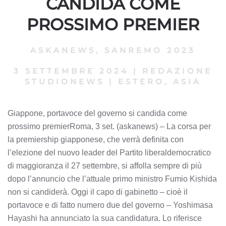
CANDIDA COME
PROSSIMO PREMIER
ASKANEWS
,
SANREMO 2023
3 SETTEMBRE 2024
|
REDAZIONE
STUDIONEWS
|
ESTERO, ASIA
Giappone, portavoce del governo si candida come
prossimo premierRoma, 3 set. (askanews) – La corsa per
la premiership giapponese, che verrà definita con
l’elezione del nuovo leader del Partito liberaldemocratico
di maggioranza il 27 settembre, si affolla sempre di più
dopo l’annuncio che l’attuale primo ministro Fumio Kishida
non si candiderà. Oggi il capo di gabinetto – cioè il
portavoce e di fatto numero due del governo – Yoshimasa
Hayashi ha annunciato la sua candidatura. Lo riferisce