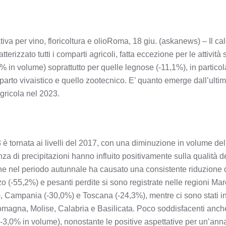
tiva per vino, floricoltura e olioRoma, 18 giu. (askanews) – Il ca
terizzato tutti i comparti agricoli, fatta eccezione per le attivit
9% in volume) soprattutto per quelle legnose (-11,1%), in particola
mparto vivaistico e quello zootecnico. E’ quanto emerge dall’ultimo
gricola nel 2023.
è tornata ai livelli del 2017, con una diminuzione in volume del
nza di precipitazioni hanno influito positivamente sulla qualità d
e nel periodo autunnale ha causato una consistente riduzione del
zzo (-55,2%) e pesanti perdite si sono registrate nelle regioni Ma
, Campania (-30,0%) e Toscana (-24,3%), mentre ci sono stati in
magna, Molise, Calabria e Basilicata. Poco soddisfacenti anche i
(-3,0% in volume), nonostante le positive aspettative per un’annat