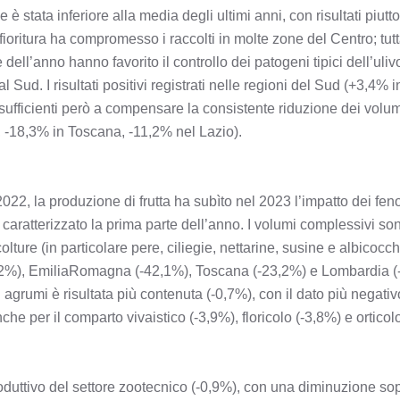
 stata inferiore alla media degli ultimi anni, con risultati piuttosto
ioritura ha compromesso i raccolti in molte zone del Centro; tutt
ell’anno hanno favorito il controllo dei patogeni tipici dell’uli
al Sud. I risultati positivi registrati nelle regioni del Sud (+3,4
sufficienti però a compensare la consistente riduzione dei volum
 -18,3% in Toscana, -11,2% nel Lazio).
22, la produzione di frutta ha subìto nel 2023 l’impatto dei fen
caratterizzato la prima parte dell’anno. I volumi complessivi so
olture (in particolare pere, ciliegie, nettarine, susine e albicocch
45,2%), EmiliaRomagna (-42,1%), Toscana (-23,2%) e Lombardia (-
agrumi è risultata più contenuta (-0,7%), con il dato più negativo
he per il comparto vivaistico (-3,9%), floricolo (-3,8%) e orticol
oduttivo del settore zootecnico (-0,9%), con una diminuzione sop