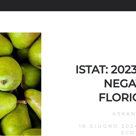
ISTAT: 20
NEGA
FLORI
ASKA
18 GIUGNO 202
ECO