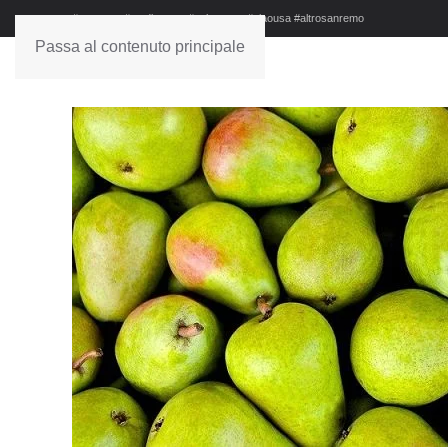
#sanremo #studionews #askanews #ciaousa #altrosanremo
Passa al contenuto principale