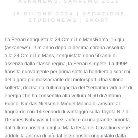
ASKANEWS
,
SANREMO 2023
16 GIUGNO 2024
|
REDAZIONE
STUDIONEWS
|
SPORT
La Ferrari conquista la 24 Ore di Le MansRoma, 16 giu.
(askanews) – Un anno dopo la decima corona assoluta
alla 24 Ore di Le Mans, conquistata dopo 50 anni di
assenza dalla classe regina, la Ferrari si ripete. La 499P
transita nuovamente per prima sotto la bandiera a scacchi
della gara più massacrante del motorsport. Una vittoria
sofferta, decisa dall’ultima goccia del “serbatoio virtuale” di
energia che ha consentito alla vettura N.50 di Antonio
Fuoco, Nicklas Nielsen e Miguel Molina di arrivare al
traguardo con 14 secondi di vantaggio sulla Toyota N.7 di
De Vries-Kobayashi-Lopez, autrice di una grande rimonta
dall’ultimo posto in griglia. Ma la festa del Cavallino viene
addolcita ancora di più dal terzo posto conquistato dalla