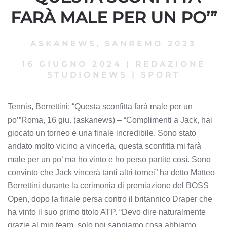
FARÀ MALE PER UN PO’”
ASKANEWS
,
SANREMO 2023
16 GIUGNO 2024
|
REDAZIONE
STUDIONEWS
|
SPORT
Tennis, Berrettini: “Questa sconfitta farà male per un
po’”Roma, 16 giu. (askanews) – “Complimenti a Jack, hai
giocato un torneo e una finale incredibile. Sono stato
andato molto vicino a vincerla, questa sconfitta mi farà
male per un po’ ma ho vinto e ho perso partite così. Sono
convinto che Jack vincerà tanti altri tornei” ha detto Matteo
Berrettini durante la cerimonia di premiazione del BOSS
Open, dopo la finale persa contro il britannico Draper che
ha vinto il suo primo titolo ATP. “Devo dire naturalmente
grazie al mio team, solo noi sappiamo cosa abbiamo