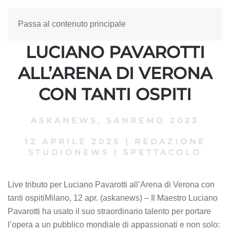
Passa al contenuto principale
LIVE TRIBUTO PER
LUCIANO PAVAROTTI
ALL’ARENA DI VERONA
CON TANTI OSPITI
ASKANEWS
,
SANREMO 2023
12 APRILE 2025
|
REDAZIONE
STUDIONEWS
|
SPETTACOLO
Live tributo per Luciano Pavarotti all’Arena di Verona con
tanti ospitiMilano, 12 apr. (askanews) – Il Maestro Luciano
Pavarotti ha usato il suo straordinario talento per portare
l’opera a un pubblico mondiale di appassionati e non solo: