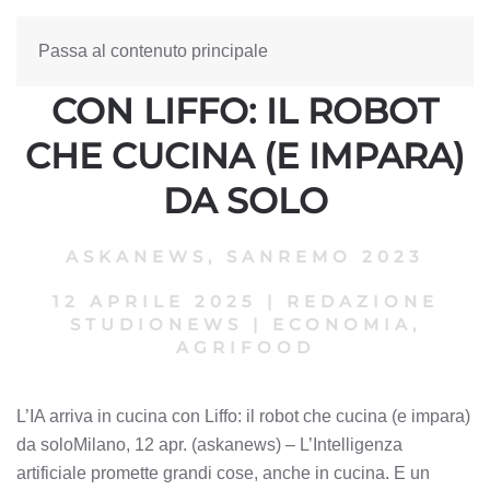
Passa al contenuto principale
L’IA ARRIVA IN CUCINA
CON LIFFO: IL ROBOT
CHE CUCINA (E IMPARA)
DA SOLO
ASKANEWS
,
SANREMO 2023
12 APRILE 2025
|
REDAZIONE
STUDIONEWS
|
ECONOMIA,
AGRIFOOD
L’IA arriva in cucina con Liffo: il robot che cucina (e impara)
da soloMilano, 12 apr. (askanews) – L’Intelligenza
artificiale promette grandi cose, anche in cucina. E un