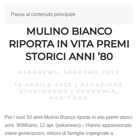
Passa al contenuto principale
PER I SUOI 50 ANNI
MULINO BIANCO
RIPORTA IN VITA PREMI
STORICI ANNI ’80
ASKANEWS
,
SANREMO 2023
12 APRILE 2025
|
REDAZIONE
STUDIONEWS
|
ECONOMIA,
AGRIFOOD
Per i suoi 50 anni Mulino Bianco riporta in vita premi storici
anni ’80Milano, 12 apr. (askanews) – Hanno appassionato
intere generazioni, milioni di famiglie impegnate a