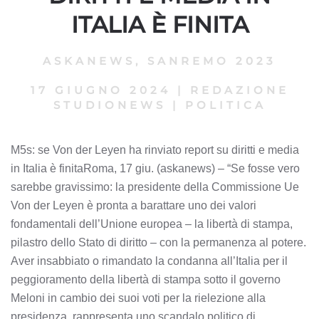
ITALIA È FINITA
ASKANEWS
,
SANREMO 2023
17 GIUGNO 2024
|
REDAZIONE
STUDIONEWS
|
POLITICA
M5s: se Von der Leyen ha rinviato report su diritti e media
in Italia è finitaRoma, 17 giu. (askanews) – “Se fosse vero
sarebbe gravissimo: la presidente della Commissione Ue
Von der Leyen è pronta a barattare uno dei valori
fondamentali dell’Unione europea – la libertà di stampa,
pilastro dello Stato di diritto – con la permanenza al potere.
Aver insabbiato o rimandato la condanna all’Italia per il
peggioramento della libertà di stampa sotto il governo
Meloni in cambio dei suoi voti per la rielezione alla
presidenza, rappresenta uno scandalo politico di