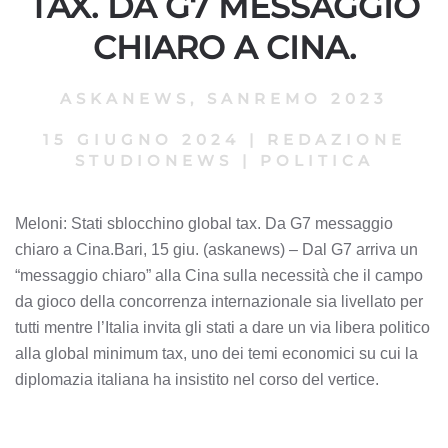
TAX. DA G7 MESSAGGIO
CHIARO A CINA.
ASKANEWS
,
SANREMO 2023
15 GIUGNO 2024
|
REDAZIONE
STUDIONEWS
|
POLITICA
Meloni: Stati sblocchino global tax. Da G7 messaggio
chiaro a Cina.Bari, 15 giu. (askanews) – Dal G7 arriva un
“messaggio chiaro” alla Cina sulla necessità che il campo
da gioco della concorrenza internazionale sia livellato per
tutti mentre l’Italia invita gli stati a dare un via libera politico
alla global minimum tax, uno dei temi economici su cui la
diplomazia italiana ha insistito nel corso del vertice.