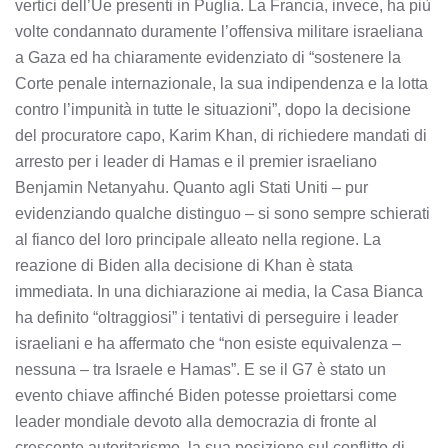
vertici dell’Ue presenti in Puglia. La Francia, invece, ha più
volte condannato duramente l’offensiva militare israeliana
a Gaza ed ha chiaramente evidenziato di “sostenere la
Corte penale internazionale, la sua indipendenza e la lotta
contro l’impunità in tutte le situazioni”, dopo la decisione
del procuratore capo, Karim Khan, di richiedere mandati di
arresto per i leader di Hamas e il premier israeliano
Benjamin Netanyahu. Quanto agli Stati Uniti – pur
evidenziando qualche distinguo – si sono sempre schierati
al fianco del loro principale alleato nella regione. La
reazione di Biden alla decisione di Khan è stata
immediata. In una dichiarazione ai media, la Casa Bianca
ha definito “oltraggiosi” i tentativi di perseguire i leader
israeliani e ha affermato che “non esiste equivalenza –
nessuna – tra Israele e Hamas”. E se il G7 è stato un
evento chiave affinché Biden potesse proiettarsi come
leader mondiale devoto alla democrazia di fronte al
crescente autoritarismo, la sua posizione sul conflitto di