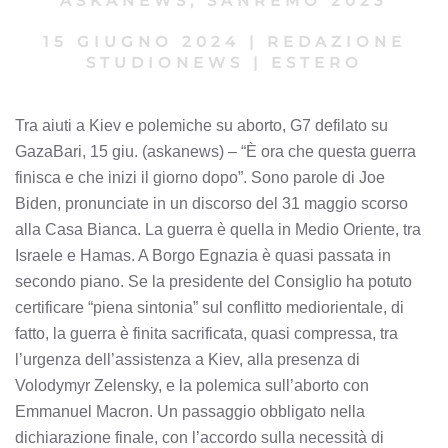
ASKANEWS
,
SANREMO 2023
15 GIUGNO 2024
|
REDAZIONE
STUDIONEWS
|
ESTERO
Tra aiuti a Kiev e polemiche su aborto, G7 defilato su
GazaBari, 15 giu. (askanews) – “È ora che questa guerra
finisca e che inizi il giorno dopo”. Sono parole di Joe
Biden, pronunciate in un discorso del 31 maggio scorso
alla Casa Bianca. La guerra è quella in Medio Oriente, tra
Israele e Hamas. A Borgo Egnazia è quasi passata in
secondo piano. Se la presidente del Consiglio ha potuto
certificare “piena sintonia” sul conflitto mediorientale, di
fatto, la guerra è finita sacrificata, quasi compressa, tra
l’urgenza dell’assistenza a Kiev, alla presenza di
Volodymyr Zelensky, e la polemica sull’aborto con
Emmanuel Macron. Un passaggio obbligato nella
dichiarazione finale, con l’accordo sulla necessità di