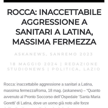
ROCCA: INACCETTABILE
AGGRESSIONE A
SANITARI A LATINA,
MASSIMA FERMEZZA
ASKANEWS
,
SANREMO 2023
18 MAGGIO 2024
|
REDAZIONE
STUDIONEWS
|
POLITICA, LAZIO
Rocca: inaccettabile aggressione a sanitari a Latina,
massima fermezzaRoma, 18 mag. (askanews) – “Quanto
avvenuto al Pronto Soccorso dell’Ospedale ‘Santa Maria
Goretti’ di Latina, dove un uomo già noto alle forze