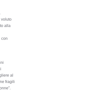
.
 voluto
to alla
e con
ini
i
gliere al
e fragili
donne”.