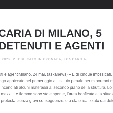
CARIA DI MILANO, 5
 DETENUTI E AGENTI
 2025
. PUBBLICATO IN
CRONACA, LOMBARDIA
.
uti e agentiMilano, 24 mar. (askanews) – È di cinque intossicati, 
rogo appiccato nel pomeriggio all’Istituto penale per minorenni 
 incendiati alcuni materassi al secondo piano della struttura. L
ette mezzi. Le fiammo sono state spente, l’area bonficata e la situa
i protesta, senza gravi conseguenze, era stato realizzato dai det