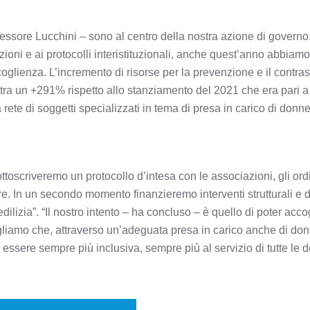
ssessore Lucchini – sono al centro della nostra azione di governo
zioni e ai protocolli interistituzionali, anche quest’anno abbiamo
oglienza. L’incremento di risorse per la prevenzione e il contras
istra un +291% rispetto allo stanziamento del 2021 che era pari a
 rete di soggetti specializzati in tema di presa in carico di donn
toscriveremo un protocollo d’intesa con le associazioni, gli ord
ttore. In un secondo momento finanzieremo interventi strutturali e d
ilizia”. “Il nostro intento – ha concluso – è quello di poter acco
gliamo che, attraverso un’adeguata presa in carico anche di donn
 essere sempre più inclusiva, sempre più al servizio di tutte le 