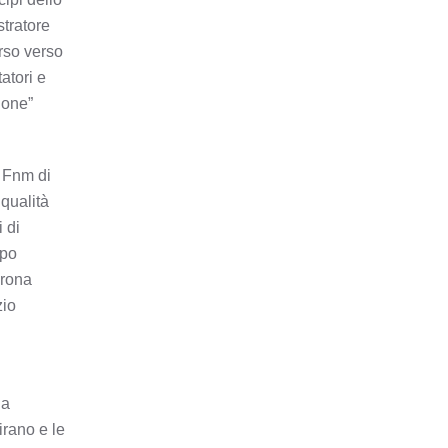
stratore
rso verso
atori e
ione”
i Fnm di
 qualità
 di
ppo
erona
zio
la
irano e le