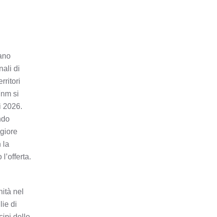
ano
ali di
rritori
Fnm si
i 2026.
ndo
ggiore
 la
l’offerta.
nità nel
lie di
ipi dello