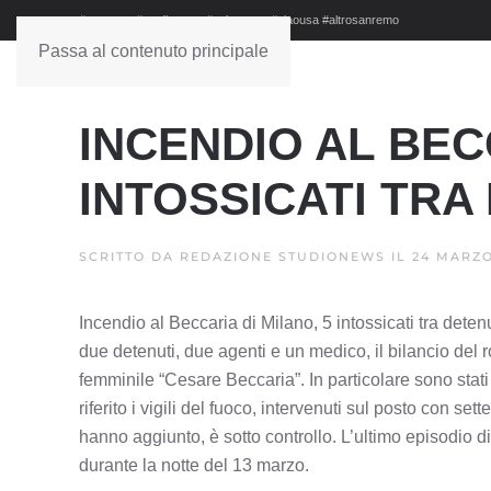
#sanremo #studionews #askanews #ciaousa #altrosanremo
Passa al contenuto principale
INCENDIO AL BEC
INTOSSICATI TRA
SCRITTO DA
REDAZIONE STUDIONEWS
IL
24 MARZO
Incendio al Beccaria di Milano, 5 intossicati tra deten
due detenuti, due agenti e un medico, il bilancio del 
femminile “Cesare Beccaria”. In particolare sono stati
riferito i vigili del fuoco, intervenuti sul posto con s
hanno aggiunto, è sotto controllo. L’ultimo episodio d
durante la notte del 13 marzo.