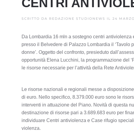
CENTRI ANTIVIOL
SCRITTO DA
REDAZIONE STUDIONEWS
IL
24 MARZO
Da Lombardia 16 mln a sostegno centri antiviolenza e
presso il Belvedere di Palazzo Lombardia il ‘Tavolo p
donne’. Oggetto del confronto, presieduto dall’assesso
opportunità Elena Lucchini, la programmazione del ‘Fondo
le risorse necessarie per l’attività della Rete Antivi
Le risorse nazionali e regionali messe a disposizione 
di euro. Nello specifico, 8.379.000 euro sono le risor
interventi in attuazione del Piano. Novità di questa 
destinazione di risorse pari a 3.689.683 euro per finan
individuare Centri antiviolenza e Case rifugio speciali
violenza.