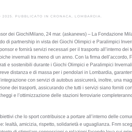
 2025
. PUBBLICATO IN
CRONACA, LOMBARDIA
.
nsor dei GiochiMilano, 24 mar. (askanews) – La Fondazione Mil
 di partnership in vista dei Giochi Olimpici e Paralimpici Invern
r e fornirà servizi necessari per il trasporto all’interno dei te
iche invernali tra meno di un anno. Con la firma dell’accordo, 
ti e sostenibili durante i Giochi Olimpici e Paralimpici Invernal
a breve distanza e di massa per i pendolari in Lombardia, garante
 L’integrazione con servizi di autobus assicurerà, inoltre, una ma
one dei trasporti, assicurando che tutti i servizi siano forniti con
heggi e l’ottimizzazione delle stazioni ferroviarie completeranno 
obiettivi che lo sport contribuisce a portare all’interno delle comu
e: lealtà, amicizia, rispetto, solidarietà e uguaglianza. Fnm sceg
tento di stimolare connessioni e relazioni facendo leva sui princ