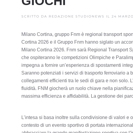
GIOCHI
SCRITTO DA
REDAZIONE STUDIONEWS
IL
24 MARZO
Milano Cortina, gruppo Fnm è regional transport spo
Cortina 2026 e il Gruppo Fnm hanno siglato un accordo
Milano Cortina 2026. Fnm sarà Regional Transport Sponso
che ospiteranno le competizioni Olimpiche e Paralimp
impegna a fornire un’esperienza di spostamenti integra
Saranno potenziati i servizi di trasporto ferroviario 
collegamenti efficienti tra le sedi di gara e non solo.
fluidità. FNM giocherà un ruolo chiave nella pianificazi
massima efficienza e affidabilità. La gestione dei parc
L’intesa si basa inoltre sulla condivisione di valori e 
contesto di un evento sportivo di portata internazional
abbracciare la grande manifestazione sportiva con l’in