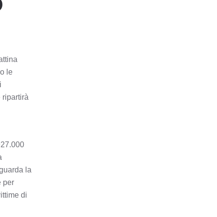
O
attina
o le
i
ripartirà
.927.000
a
iguarda la
e per
ittime di