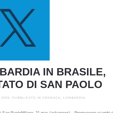
ARDIA IN BRASILE,
ATO DI SAN PAOLO
 2025
. PUBBLICATO IN
CRONACA, LOMBARDIA
.
 di San PaoloMilano, 21 mar. (askanews) – Promuovere scambi d