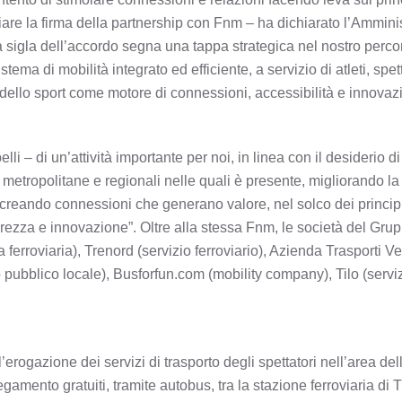
iare la firma della partnership con Fnm – ha dichiarato l’Ammini
 sigla dell’accordo segna una tappa strategica nel nostro perco
ema di mobilità integrato ed efficiente, a servizio di atleti, spett
o dello sport come motore di connessioni, accessibilità e innovaz
li – di un’attività importante per noi, in linea con il desiderio d
ee metropolitane e regionali nelle quali è presente, migliorando la
 e creando connessioni che generano valore, nel solco dei principi
urezza e innovazione”. Oltre alla stessa Fnm, le società del Gru
a ferroviaria), Trenord (servizio ferroviario), Azienda Trasporti V
o pubblico locale), Busforfun.com (mobility company), Tilo (servi
’erogazione dei servizi di trasporto degli spettatori nell’area del
legamento gratuiti, tramite autobus, tra la stazione ferroviaria di T