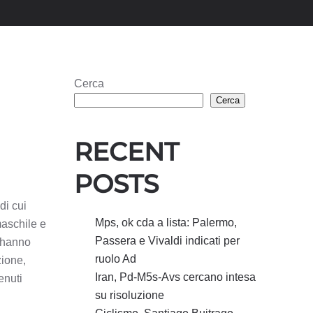
Cerca
Cerca
RECENT
POSTS
di cui
Mps, ok cda a lista: Palermo,
maschile e
Passera e Vivaldi indicati per
o hanno
ruolo Ad
zione,
Iran, Pd-M5s-Avs cercano intesa
enuti
su risoluzione