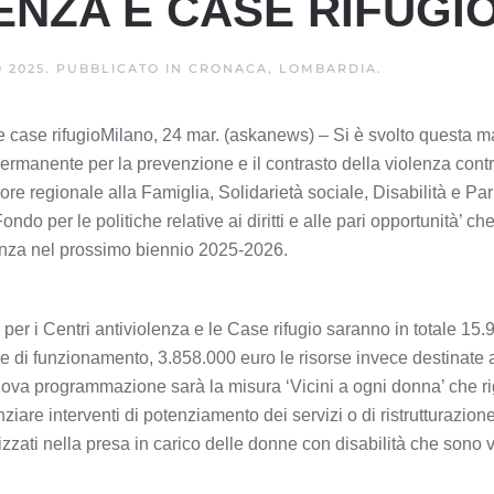
ENZA E CASE RIFUGI
 2025
. PUBBLICATO IN
CRONACA, LOMBARDIA
.
 case rifugioMilano, 24 mar. (askanews) – Si è svolto questa m
ermanente per la prevenzione e il contrasto della violenza contr
re regionale alla Famiglia, Solidarietà sociale, Disabilità e Par
 per le politiche relative ai diritti e alle pari opportunità’ che 
olenza nel prossimo biennio 2025-2026.
per i Centri antiviolenza e le Case rifugio saranno in totale 15
se di funzionamento, 3.858.000 euro le risorse invece destinate 
nuova programmazione sarà la misura ‘Vicini a ogni donna’ che r
ziare interventi di potenziamento dei servizi o di ristrutturazion
zzati nella presa in carico delle donne con disabilità che sono v